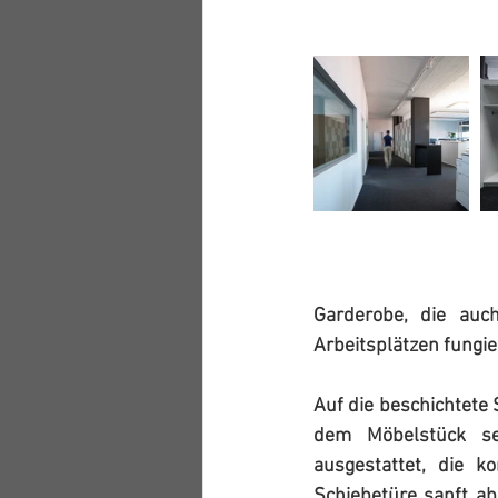
Garderobe, die auc
Arbeitsplätzen fungie
Auf die beschichtete 
dem Möbelstück sei
ausgestattet, die k
Schiebetüre sanft ab 