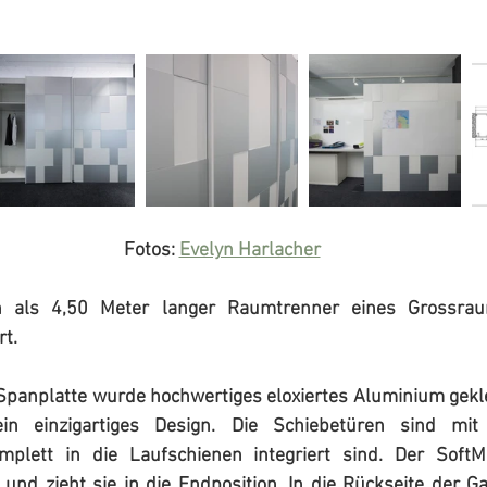
Fotos: 
Evelyn Harlacher
h als 4,50 Meter langer Raumtrenner eines Grossrau
rt.
Spanplatte wurde hochwertiges eloxiertes Aluminium gekleb
n einzigartiges Design. Die Schiebetüren sind mit 
omplett in die Laufschienen integriert sind. Der SoftM
und zieht sie in die Endposition. In die Rückseite der Ga