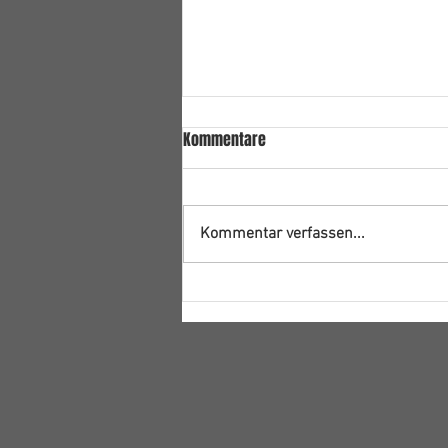
Kommentare
Kommentar verfassen...
Frohe Weihnachten