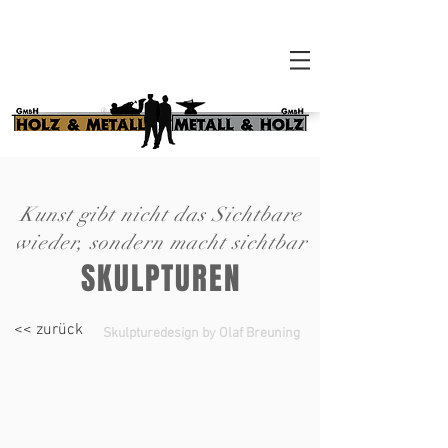
Kunst gibt nicht das Sichtbare
wieder, sondern macht sichtbar
SKULPTUREN
<< zurück
Skulpturedesign by Olaf Breuning
Mother Nature
"Guardiens"
Fondation
in Toronto,
Carmignac
Kanada by Olaf
Porquerolles FR by
Breuning