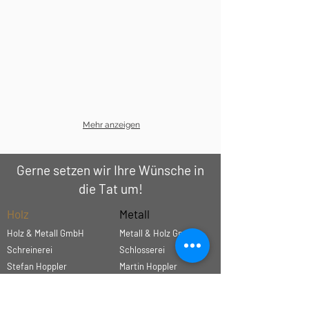
Breuning
Baur au Lac
in Zürich by
Olaf
Breuning
Mehr anzeigen
Gerne setzen wir Ihre Wünsche in
die Tat um!
Holz
Metall
Holz & Metall GmbH
Metall & Holz GmbH
Schreinerei
Schlosserei
Stefan Hoppler
Martin Hoppler
info@holzundmetall.com
info@metallundholz.ch
AGB
AGB